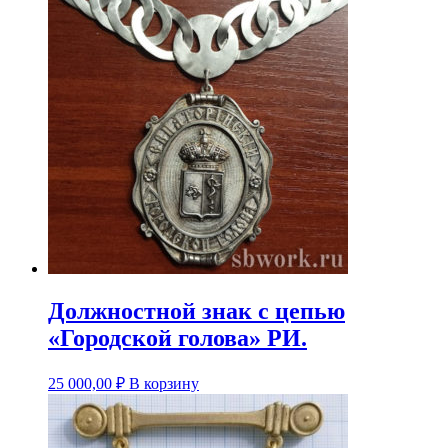
Должностной знак с цепью
«Городской голова» РИ.
25 000,00
₽
В корзину