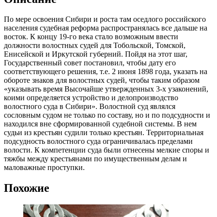
РИ.
По мере освоения Сибири и роста там оседлого российского
населения судебная реформа распространялась все дальше на
восток. К концу 19-го века стало возможным ввести
должности волостных судей для Тобольской, Томской,
Енисейской и Иркутской губерний. Пойдя на этот шаг,
Государственный совет постановил, чтобы дату его
соответствующего решения, т.е. 2 июня 1898 года, указать на
обороте знаков для волостных судей, чтобы таким образом
«указывать время Высочайше утвержденных 3-х узаконений,
коими определяется устройство и делопроизводство
волостного суда в Сибири». Волостной суд являлся
сословным судом не только по составу, но и по подсудности и
находился вне сформированной судебной системы. В нем
судьи из крестьян судили только крестьян. Территориальная
подсудность волостного суда ограничивалась пределами
волости. К компетенции суда были отнесены мелкие споры и
тяжбы между крестьянами по имущественным делам и
маловажные проступки.
Похожие