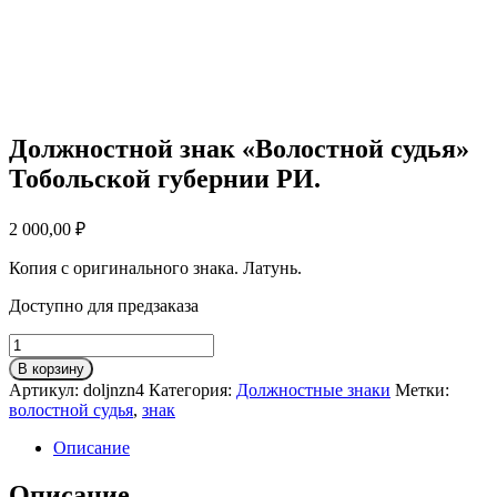
Должностной знак «Волостной судья»
Тобольской губернии РИ.
2 000,00
₽
Копия с оригинального знака. Латунь.
Доступно для предзаказа
Количество
товара
В корзину
Должностной
Артикул:
doljnzn4
Категория:
Должностные знаки
Метки:
знак
волостной судья
,
знак
"Волостной
судья"
Описание
Тобольской
губернии
Описание