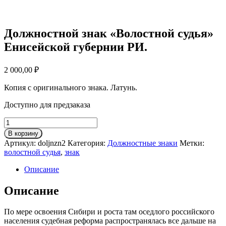
Должностной знак «Волостной судья»
Енисейской губернии РИ.
2 000,00
₽
Копия с оригинального знака. Латунь.
Доступно для предзаказа
Количество
товара
В корзину
Должностной
Артикул:
doljnzn2
Категория:
Должностные знаки
Метки:
знак
волостной судья
,
знак
"Волостной
судья"
Описание
Енисейской
губернии
Описание
РИ.
По мере освоения Сибири и роста там оседлого российского
населения судебная реформа распространялась все дальше на