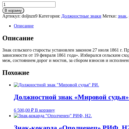
Количество
товара
В корзину
Должностной
Артикул:
doljnzn9
Категория:
Должностные знаки
Метки:
знак
,
знак
"Сельский
Описание
староста"
Казанской
Описание
губернии
РИ.
Знак сельского старосты установлен законом 27 июля 1861 г.
зависимости от 19 февраля 1861 года». Избирался сельским сх
меж, состоянием дорог и мостов, за сбором взносов и исполне
Похожие
Должностной знак «Мировой судья»
6 500,00
₽
В корзину
Знак-кокарда «Ополченец» РИФ, Н2