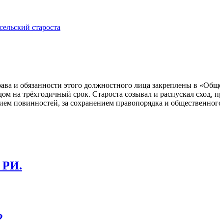
сельский староста
 Права и обязанности этого должностного лица закреплены в «О
одом на трёхгодичный срок. Староста созывал и распускал сход,
нием повинностей, за сохранением правопорядка и общественного 
 РИ.
.